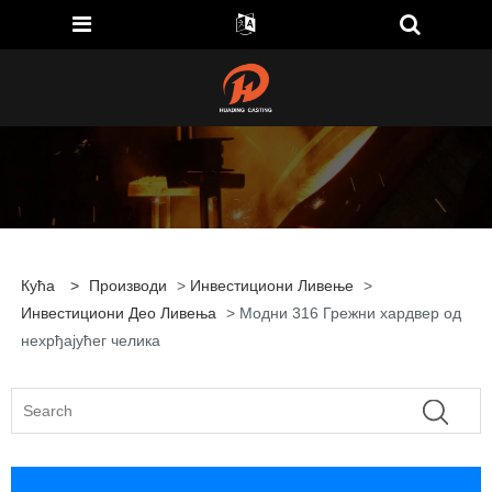
Кућа
>
Производи
>
Инвестициони Ливење
>
Инвестициони Део Ливења
> Модни 316 Грежни хардвер од
нехрђајућег челика