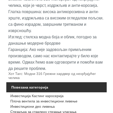
челика, који је чврст, издржљив и анти-корозија.
Глатка површина: висока антикорозивна и анти-
хрште, издржљива са високим огледалом пољски.
са фино израдом, завршним третманом и
изврсношћу.
Изглед: стилска модна боја и облик, погодно за
данашње модерне бродове
Гаранција: Ако није задовољан примљеним
производом, само нас контактирајте у било које
време. Одмах ћемо вам одговорити и помоћи вам
да решите проблем.
Хот Тагс: Модни 316 Грежни хардвер од нехрђајућег
челика
Повезана категорија
Инвестиција Кастинг каросерија
Плоча вентила за инвестициони ливење
Инвестициони део ливења
Стезаљка за стаклену стезање улагања