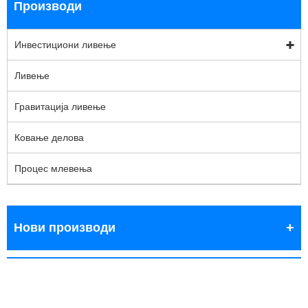
Производи
Инвестициони ливење
Ливење
Гравитација ливење
Ковање делова
Процес млевења
Нови производи