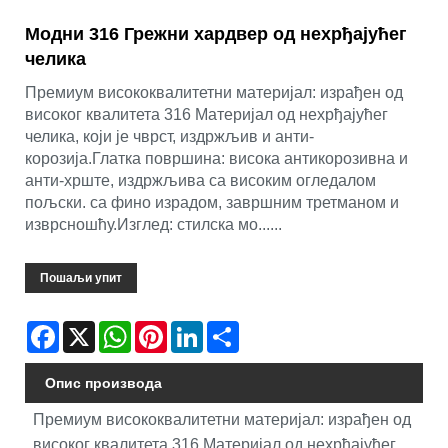
Модни 316 Грежни хардвер од нехрђајућег
челика
Премиум висококвалитетни материјал: израђен од
високог квалитета 316 Материјал од нехрђајућег
челика, који је чврст, издржљив и анти-
корозија.Глатка површина: висока антикорозивна и
анти-хрште, издржљива са високим огледалом
пољски. са фино израдом, завршним третманом и
изврсношћу.Изглед: стилска мо......
Пошаљи упит
Facebook
X
WhatsApp
Pinterest
LinkedIn
Share
Опис производа
Премиум висококвалитетни материјал: израђен од
високог квалитета 316 Материјал од нехрђајућег