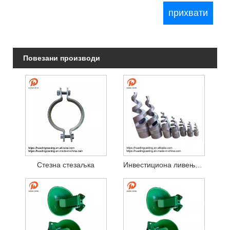
Повезани производи
Стезна стезаљка
Инвестициона ливења спирална млазница