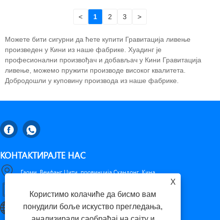
<
1
2
3
>
Можете бити сигурни да ћете купити Гравитација ливење
произведен у Кини из наше фабрике. Хуадинг је
професионални произвођач и добављач у Кини Гравитација
ливење, можемо пружити производе високог квалитета.
Добродошли у куповину производа из наше фабрике.
КОНТАКТИРАЈТЕ НАС
Гаоми, Веифанг Цити, провинција Схандонг, Кина
X
+86-18653276696
Користимо колачиће да бисмо вам
понудили боље искуство прегледања,
luckxing@huadingcasting.com
анализирали саобраћај на сајту и