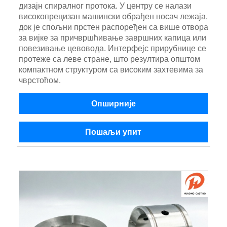
дизајн спиралног протока. У центру се налази
високопрецизан машински обрађен носач лежаја,
док је спољни прстен распоређен са више отвора
за вијке за причвршћивање завршних капица или
повезивање цевовода. Интерфејс прирубнице се
протеже са леве стране, што резултира општом
компактном структуром са високим захтевима за
чврстоћом.
Опширније
Пошаљи упит