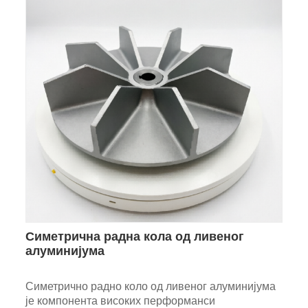
Симетрична радна кола од ливеног
алуминијума
Симетрично радно коло од ливеног алуминијума
је компонента високих перформанси