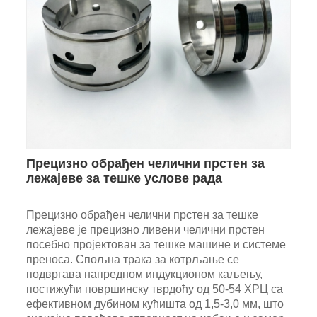
Прецизно обрађен челични прстен за
лежајеве за тешке услове рада
Прецизно обрађен челични прстен за тешке
лежајеве је прецизно ливени челични прстен
посебно пројектован за тешке машине и системе
преноса. Спољна трака за котрљање се
подвргава напредном индукционом каљењу,
постижући површинску тврдоћу од 50-54 ХРЦ са
ефективном дубином кућишта од 1,5-3,0 мм, што