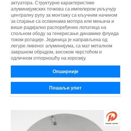
актуатора. Структурне карактеристике
алуминијумских точкова са импелером укључују
централну рупу за монтажу са кључним начином
за спајање са осовинама мотора или мењача и
више радијално распоређених лопатица на
спољном ободу за генерисање динамике флуида
током ротације. Јединица је направљена од
легуре ливеног алуминијума, са мат металном
завршном обрадом, високом чврстоћом и
одличном отпорношћу на корозију.
Опширније
Пошаљи упит