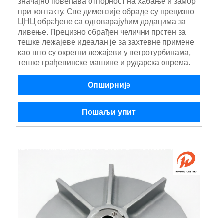
значајно повећава отпорност на хабање и замор
при контакту. Све димензије обраде су прецизно
ЦНЦ обрађене са одговарајућим додацима за
ливење. Прецизно обрађен челични прстен за
тешке лежајеве идеалан је за захтевне примене
као што су окретни лежајеви у ветротурбинама,
тешке грађевинске машине и рударска опрема.
Опширније
Пошаљи упит