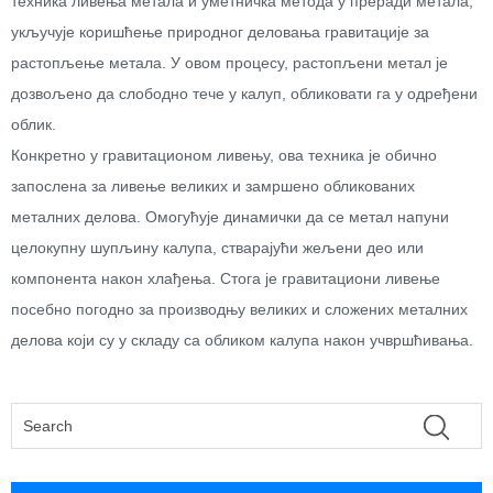
техника ливења метала и уметничка метода у преради метала,
укључује коришћење природног деловања гравитације за
растопљење метала. У овом процесу, растопљени метал је
дозвољено да слободно тече у калуп, обликовати га у одређени
облик.
Конкретно у гравитационом ливењу, ова техника је обично
запослена за ливење великих и замршено обликованих
металних делова. Омогућује динамички да се метал напуни
целокупну шупљину калупа, стварајући жељени део или
компонента након хлађења. Стога је гравитациони ливење
посебно погодно за производњу великих и сложених металних
делова који су у складу са обликом калупа након учвршћивања.