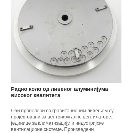
Радно коло од ливеног алуминијума
високог квалитета
Ови пропелери са гравитационим ливењем су
пројектовани за центрифугалне вентилаторе,
јединице за климатизацију, и индустријске
вентилационе системе. Произведени