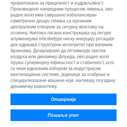
пројектована за прецизност и издржљивост.
Произведено напредним процесом ливења, ово
радно коло има савршено избалансиран
симетрични дизајн сечива са ојачаним
централним отвором за сигурну монтажу на
осовину. Његова лагана конструкција од легуре
алуминијума обезбеђује ниску инерцију ротације
док одржава структурни интегритет при великим
брзинама. Дизајнирано да оптимизује проток
ваздуха или динамику флуида, ово радно коло
пружа супериорну ефикасност и стабилност, што
га чини идеалним избором за индустријске
вентилационе системе, јединице за хлађење и
специјализоване машине које захтевају поуздану
динамичку равнотежу.
Опширније
Пошаљи упит