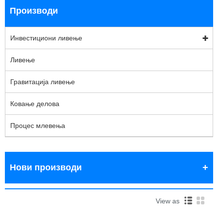
Производи
Инвестициони ливење
Ливење
Гравитација ливење
Ковање делова
Процес млевења
Нови производи
View as