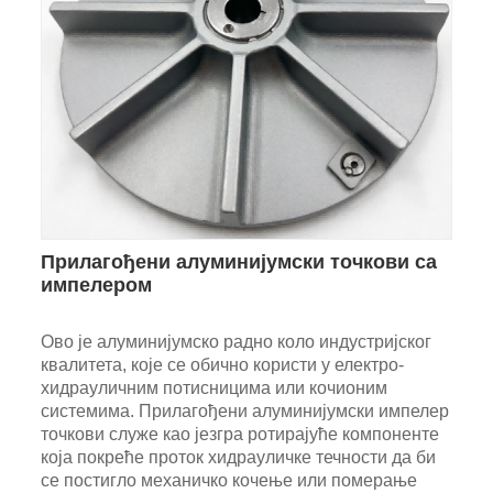
Прилагођени алуминијумски точкови са
импелером
Ово је алуминијумско радно коло индустријског
квалитета, које се обично користи у електро-
хидрауличним потисницима или кочионим
системима. Прилагођени алуминијумски импелер
точкови служе као језгра ротирајуће компоненте
која покреће проток хидрауличке течности да би
се постигло механичко кочење или померање