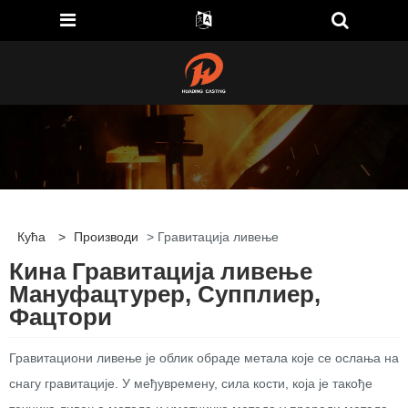
Кућа
>
Производи
> Гравитација ливење
Кина Гравитација ливење
Мануфацтурер, Супплиер,
Фацтори
Гравитациони ливење је облик обраде метала које се ослања на
снагу гравитације. У међувремену, сила кости, која је такође