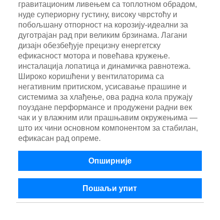
гравитационим ливењем са топлотном обрадом,
нуде супериорну густину, високу чврстоћу и
побољшану отпорност на корозију-идеални за
дуготрајан рад при великим брзинама. Лагани
дизајн обезбеђује прецизну енергетску
ефикасност мотора и повећава кружење.
инсталација лопатица и динамичка равнотежа.
Широко коришћени у вентилаторима са
негативним притиском, усисавање прашине и
системима за хлађење, ова радна кола пружају
поуздане перформансе и продужени радни век
чак и у влажним или прашњавим окружењима —
што их чини основном компонентом за стабилан,
ефикасан рад опреме.
Опширније
Пошаљи упит