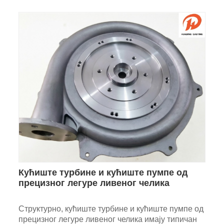
Кућиште турбине и кућиште пумпе од
прецизног легуре ливеног челика
Структурно, кућиште турбине и кућиште пумпе од
прецизног легуре ливеног челика имају типичан