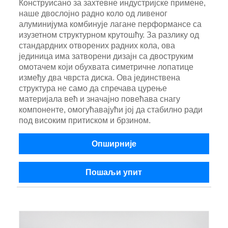
Конструисано за захтевне индустријске примене,
наше двослојно радно коло од ливеног
алуминијума комбинује лагане перформансе са
изузетном структурном крутошћу. За разлику од
стандардних отворених радних кола, ова
јединица има затворени дизајн са двоструким
омотачем који обухвата симетричне лопатице
између два чврста диска. Ова јединствена
структура не само да спречава цурење
материјала већ и значајно повећава снагу
компоненте, омогућавајући јој да стабилно ради
под високим притиском и брзином.
Опширније
Пошаљи упит