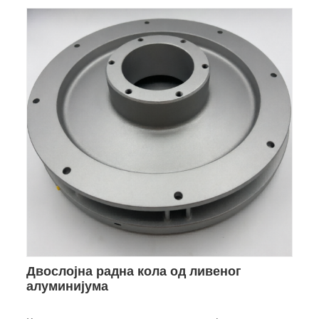
Двослојна радна кола од ливеног
алуминијума