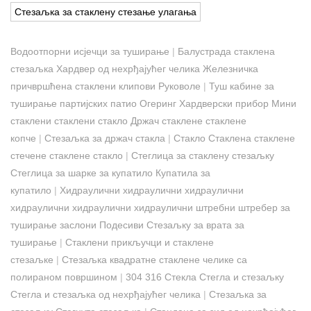
Стезаљка за стаклену стезање улагања
Водоотпорни исјечци за туширање
|
Балустрада стаклена
стезаљка Хардвер од нехрђајућег челика Железничка
причвршћена стаклени клипови Руковоле
|
Туш кабине за
туширање партијских патио Огеринг Хардверски прибор Мини
стаклени стаклени стакло Држач стаклене стаклене
копче
|
Стезаљка за држач стакла
|
Стакло Стаклена стаклене
стечене стаклене стакло
|
Стеглица за стаклену стезаљку
Стеглица за шарке за купатило Купатила за
купатило
|
Хидраулични хидраулични хидраулични
хидраулични хидраулични хидраулични штребни штребер за
туширање заслони Подесиви Стезаљку за врата за
туширање
|
Стаклени прикључци и стаклене
стезаљке
|
Стезаљка квадратне стаклене челике са
полираном површином
|
304 316 Стекла Стегла и стезаљку
Стегла и стезаљка од нехрђајућег челика
|
Стезаљка за