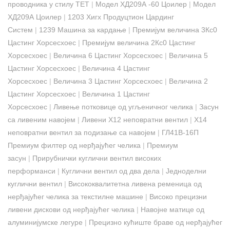
проводника у стилу ТЕТ
|
Модел ХД209А -60 Цоилер
|
Модел
ХД209А Цоилер
|
1203 Хигх Продуцтион Цардинг
Систем
|
1239 Машина за кардање
|
Премијум величина 3Кс0
Цастинг Хорсесхоес
|
Премијум величина 2Кс0 Цастинг
Хорсесхоес
|
Величина 6 Цастинг Хорсесхоес
|
Величина 5
Цастинг Хорсесхоес
|
Величина 4 Цастинг
Хорсесхоес
|
Величина 3 Цастинг Хорсесхоес
|
Величина 2
Цастинг Хорсесхоес
|
Величина 1 Цастинг
Хорсесхоес
|
Ливење потковице од угљеничног челика
|
Засун
са ливеним навојем
|
Ливени Х12 неповратни вентил
|
Х14
неповратни вентил за подизање са навојем
|
ГЛ41В-16П
Премиум филтер од нерђајућег челика
|
Премиум
засун
|
Прирубнички куглични вентил високих
перформанси
|
Куглични вентил од два дела
|
Једноделни
куглични вентил
|
Висококвалитетна ливена ременица од
нерђајућег челика за текстилне машине
|
Високо прецизни
ливени дискови од нерђајућег челика
|
Навојне матице од
алуминијумске легуре
|
Прецизно кућиште браве од нерђајућег