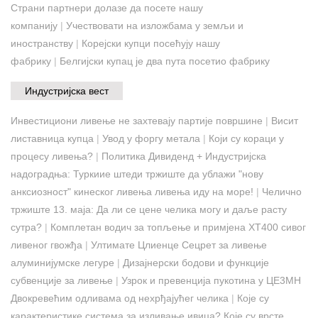
Страни партнери долазе да посете нашу
компанију
|
Учествовати на изложбама у земљи и
иностранству
|
Корејски купци посећују нашу
фабрику
|
Белгијски купац је два пута посетио фабрику
Индустријска вест
Инвестициони ливење не захтевају партије површине
|
Висит
листавница купца
|
Увод у форгу метала
|
Који су кораци у
процесу ливења?
|
Политика Дивиденд + Индустријска
надоградња: Туркиие штеди тржиште да ублажи "нову
анксиозност" кинеског ливења ливења иду на море!
|
Челично
тржиште 13. маја: Да ли се цене челика могу и даље расту
сутра?
|
Комплетан водич за топљење и примјена ХТ400 сивог
ливеног гвожђа
|
Ултимате Цлиенце Сецрет за ливење
алуминијумске легуре
|
Дизајнерски бодови и функције
субвенције за ливење
|
Узрок и превенција пукотина у ЦЕ3МН
Двокревећим одливама од нехрђајућег челика
|
Које су
карактеристике система за изливање ивица? Које су врсте