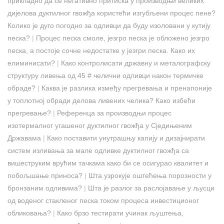
прикладно да се негативно притиска у производњи великих
дијелова дуктилног гвожђа користећи изгубљени процес пене?
Колико је дуго погодно за одливци да буду изоловани у кутију
песка?
|
Процес песка смоле, језгро песка је обложено језгро
песка, а постоје сочне недостатке у језгри песка. Како их
елиминисати?
|
Како контролисати државну и металографску
структуру ливења од 45 # челични одливци након термичке
обраде?
|
Каква је разлика између прегревања и пренапоније
у топлотној обради делова ливених челика? Како избећи
прегревање?
|
Референца за производњи процес
изотермалног угашеног дуктилног гвожђа у Сједињеним
Државама
|
Како поставити унутрашњу капију и дизајнирати
систем изливања за мале одливке дуктилног гвожђа са
вишеструким врућим тачкама како би се осигурао квалитет и
побољшање приноса?
|
Шта узрокује оштећења порозности у
бронзаним одливима?
|
Шта је разлог за раслојавање у љусци
од воденог стакленог песка током процеса инвестиционог
обликовања?
|
Како брзо тестирати учинак љуштења,