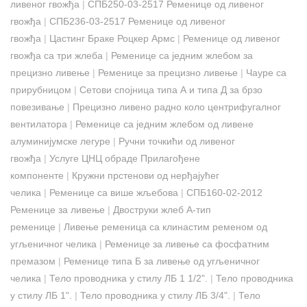
ливеног гвожђа
|
СПБ250-03-2517 Ременице од ливеног
гвожђа
|
СПБ236-03-2517 Ременице од ливеног
гвожђа
|
Цастинг Браке Роцкер Армс
|
Ременице од ливеног
гвожђа са три жлеба
|
Ременице са једним жлебом за
прецизно ливење
|
Ременице за прецизно ливење
|
Чауре са
прирубницом
|
Сетови спојница типа А и типа Д за брзо
повезивање
|
Прецизно ливено радно коло центрифугалног
вентилатора
|
Ременице са једним жлебом од ливене
алуминијумске легуре
|
Ручни точкићи од ливеног
гвожђа
|
Услуге ЦНЦ обраде Прилагођене
компоненте
|
Кружни прстенови од нерђајућег
челика
|
Ременице са више жљебова
|
СПБ160-02-2012
Ременице за ливење
|
Двоструки жлеб А-тип
ременице
|
Ливење ременица са клинастим ременом од
угљеничног челика
|
Ременице за ливење са фосфатним
премазом
|
Ременице типа Б за ливење од угљеничног
челика
|
Тело проводника у стилу ЛБ 1 1/2".
|
Тело проводника
у стилу ЛБ 1".
|
Тело проводника у стилу ЛБ 3/4".
|
Тело