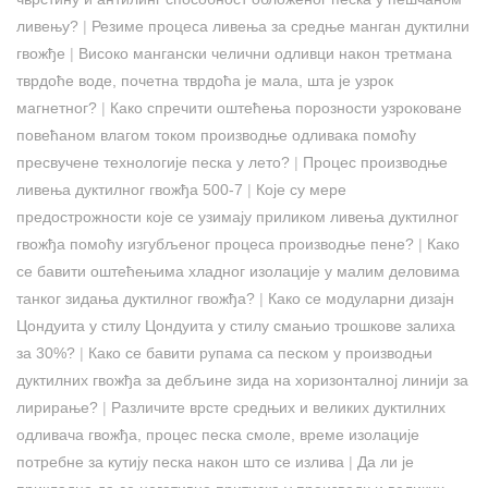
ливењу?
|
Резиме процеса ливења за средње манган дуктилни
гвожђе
|
Високо мангански челични одливци након третмана
тврдоће воде, почетна тврдоћа је мала, шта је узрок
магнетног?
|
Како спречити оштећења порозности узроковане
повећаном влагом током производње одливака помоћу
пресвучене технологије песка у лето?
|
Процес производње
ливења дуктилног гвожђа 500-7
|
Које су мере
предострожности које се узимају приликом ливења дуктилног
гвожђа помоћу изгубљеног процеса производње пене?
|
Како
се бавити оштећењима хладног изолације у малим деловима
танког зидања дуктилног гвожђа?
|
Како се модуларни дизајн
Цондуита у стилу Цондуита у стилу смањио трошкове залиха
за 30%?
|
Како се бавити рупама са песком у производњи
дуктилних гвожђа за дебљине зида на хоризонталној линији за
лирирање?
|
Различите врсте средњих и великих дуктилних
одливача гвожђа, процес песка смоле, време изолације
потребне за кутију песка након што се излива
|
Да ли је