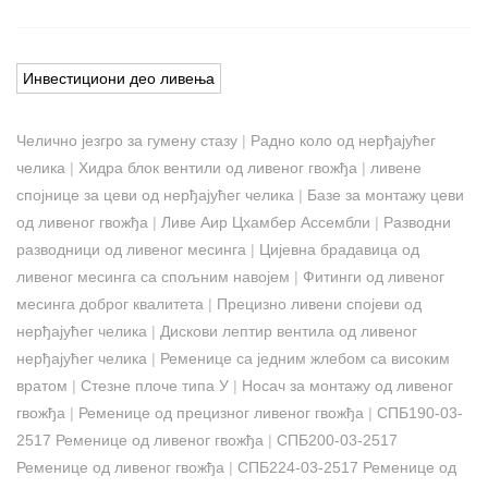
Инвестициони део ливења
Челично језгро за гумену стазу
|
Радно коло од нерђајућег
челика
|
Хидра блок вентили од ливеног гвожђа
|
ливене
спојнице за цеви од нерђајућег челика
|
Базе за монтажу цеви
од ливеног гвожђа
|
Ливе Аир Цхамбер Ассембли
|
Разводни
разводници од ливеног месинга
|
Цијевна брадавица од
ливеног месинга са спољним навојем
|
Фитинги од ливеног
месинга доброг квалитета
|
Прецизно ливени спојеви од
нерђајућег челика
|
Дискови лептир вентила од ливеног
нерђајућег челика
|
Ременице са једним жлебом са високим
вратом
|
Стезне плоче типа У
|
Носач за монтажу од ливеног
гвожђа
|
Ременице од прецизног ливеног гвожђа
|
СПБ190-03-
2517 Ременице од ливеног гвожђа
|
СПБ200-03-2517
Ременице од ливеног гвожђа
|
СПБ224-03-2517 Ременице од