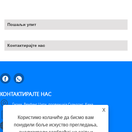
Пошаљи упит
Контактирајте нас
КОНТАКТИРАЈТЕ НАС
Гаоми, Веифанг Цити, провинција Схандонг, Кина
X
+86-18653276696
Користимо колачиће да бисмо вам
понудили боље искуство прегледања,
luckxing@huadingcasting.com