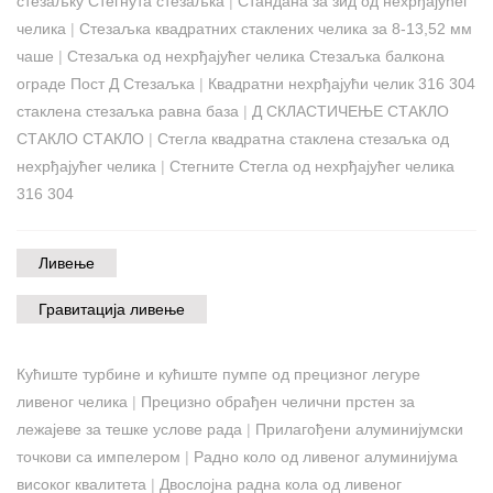
стезаљку Стегнута стезаљка
|
Стандана за зид од нехрђајућег
челика
|
Стезаљка квадратних стаклених челика за 8-13,52 мм
чаше
|
Стезаљка од нехрђајућег челика Стезаљка балкона
ограде Пост Д Стезаљка
|
Квадратни нехрђајући челик 316 304
стаклена стезаљка равна база
|
Д СКЛАСТИЧЕЊЕ СТАКЛО
СТАКЛО СТАКЛО
|
Стегла квадратна стаклена стезаљка од
нехрђајућег челика
|
Стегните Стегла од нехрђајућег челика
316 304
Ливење
Гравитација ливење
Кућиште турбине и кућиште пумпе од прецизног легуре
ливеног челика
|
Прецизно обрађен челични прстен за
лежајеве за тешке услове рада
|
Прилагођени алуминијумски
точкови са импелером
|
Радно коло од ливеног алуминијума
високог квалитета
|
Двослојна радна кола од ливеног