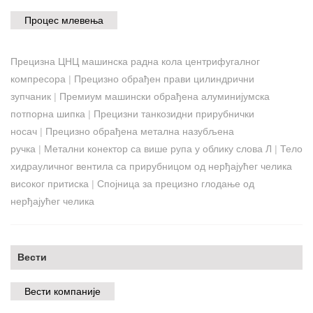
Процес млевења
Прецизна ЦНЦ машинска радна кола центрифугалног
компресора
|
Прецизно обрађен прави цилиндрични
зупчаник
|
Премиум машински обрађена алуминијумска
потпорна шипка
|
Прецизни танкозидни прирубнички
носач
|
Прецизно обрађена метална назубљена
ручка
|
Метални конектор са више рупа у облику слова Л
|
Тело
хидрауличног вентила са прирубницом од нерђајућег челика
високог притиска
|
Спојница за прецизно глодање од
нерђајућег челика
Вести
Вести компаније