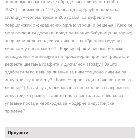
перформансе механичке обраде сивог ливеног гвожђа
200?
|
Производња 410 делова од нерђајућег челика са
силицијум-солом, тежине 205 грама, са дефектима
површинских оксидационих мрља: узроци и решења
|
Како се
могу отклонити дефекти попут пешчаних бубуљица на горњој
површини делова од сивог ливеног гвожђа произведених
ливењем у песак смоле?
|
Који су ефекти високог и ниског
резидуалног магнезијума на прекомерни пречник графита и
дефекте цветања графита у дуктилном гвожђу
|
Зашто
одабрати тело цеви за ливење за инвестиционо ливење за
индустријску примену?
|
Како се производи плоча вентила за
ливење?
|
Да ли су делови ковања неопходни за савремени
индустријски развој?
|
Зашто плоча вентила за ливење за
улагање постаје неопходна за модерне индустријске
примене?
Преузети