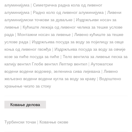
алуминијума
|
Симетрична радна кола од ливеног
алуминијума
|
Радно коло од ливеног алуминијума
|
Ливени
алуминијумски точкови за дуваљке
|
Издржљиви носач за
ливење
|
Кућиште лежаја од ливеног челика за тешке услове
рада
|
Монтажни носач за ливење
|
Ливено кућиште за тешке
услове рада
|
Издржљива посуда за воду за појилицу за овце
коња од ливеног гвожђа
|
Издржљива посуда за воду за овчије
козе за пиће посуда за пиће
|
Тело вентила за ливење песка за
капију вентил Глобе вентил Лептир вентил
|
Аутоматски
водени водени водомер, зеленина сива лијевана
|
Ливено
жељезно водени водени кугла за воду за краву
|
Водоштено
храњење чизло за стоку
Ковање делова
Турбински точак
|
Ковачње окове