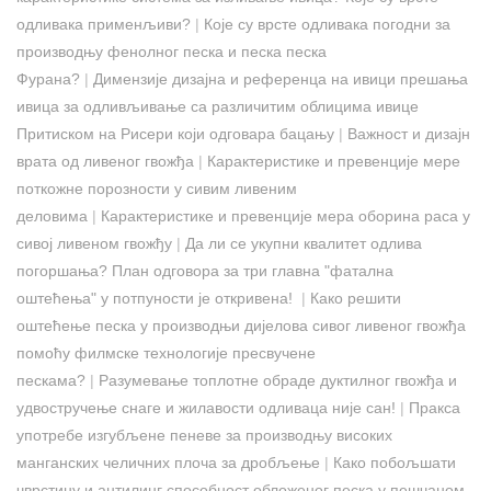
одливака применљиви?
|
Које су врсте одливака погодни за
производњу фенолног песка и песка песка
Фурана?
|
Димензије дизајна и референца на ивици прешања
ивица за одливљивање са различитим облицима ивице
Притиском на Рисери који одговара бацању
|
Важност и дизајн
врата од ливеног гвожђа
|
Карактеристике и превенције мере
поткожне порозности у сивим ливеним
деловима
|
Карактеристике и превенције мера оборина раса у
сивој ливеном гвожђу
|
Да ли се укупни квалитет одлива
погоршања? План одговора за три главна "фатална
оштећења" у потпуности је откривена! ​
|
Како решити
оштећење песка у производњи дијелова сивог ливеног гвожђа
помоћу филмске технологије пресвучене
пескама?
|
Разумевање топлотне обраде дуктилног гвожђа и
удвостручење снаге и жилавости одливаца није сан!
|
Пракса
употребе изгубљене пеневе за производњу високих
манганских челичних плоча за дробљење
|
Како побољшати
чврстину и антилинг способност обложеног песка у пешчаном