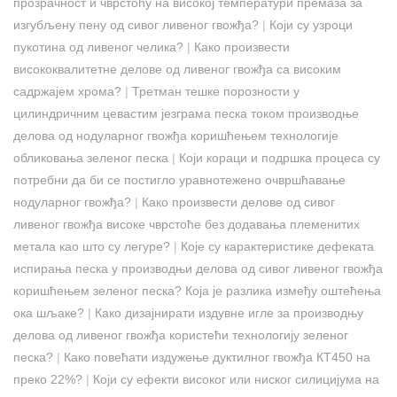
прозрачност и чврстоћу на високој температури премаза за
изгубљену пену од сивог ливеног гвожђа?
|
Који су узроци
пукотина од ливеног челика?
|
Како произвести
висококвалитетне делове од ливеног гвожђа са високим
садржајем хрома?
|
Третман тешке порозности у
цилиндричним цевастим језграма песка током производње
делова од нодуларног гвожђа коришћењем технологије
обликовања зеленог песка
|
Који кораци и подршка процеса су
потребни да би се постигло уравнотежено очвршћавање
нодуларног гвожђа?
|
Како произвести делове од сивог
ливеног гвожђа високе чврстоће без додавања племенитих
метала као што су легуре?
|
Које су карактеристике дефеката
испирања песка у производњи делова од сивог ливеног гвожђа
коришћењем зеленог песка? Која је разлика између оштећења
ока шљаке?
|
Како дизајнирати издувне игле за производњу
делова од ливеног гвожђа користећи технологију зеленог
песка?
|
Како повећати издужење дуктилног гвожђа КТ450 на
преко 22%?
|
Који су ефекти високог или ниског силицијума на