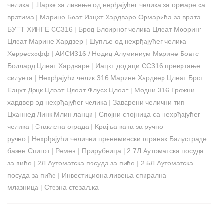
челика
|
Шарке за ливење од нерђајућег челика за ормаре са
вратима
|
Марине Боат Иацхт Хардваре Ормарића за врата
БУТТ ХИНГЕ СС316
|
Брод Блоирног челика Цлеат Мооринг
Цлеат Марине Хардвер
|
Шупље од нехрђајућег челика
Херресхофф
|
АИСИ316 / Нодид Алуминиум Марине Боатс
Боллард Цлеат Хардваре
|
Иацхт додаци СС316 превртање
силуета
|
Нехрђајући челик 316 Марине Хардвер Цлеат Брот
Еацхт Доцк Цлеат Цлеат Флусх Цлеат
|
Модни 316 Грежни
хардвер од нехрђајућег челика
|
Заварени челични тип
Цханнед Линк Млин ланци
|
Спојни спојница са нехрђајућег
челика
|
Стаклена ограда
|
Крајња капа за ручно
ручно
|
Нехрђајући челични пренемински огранак Балустраде
базен Спигот
|
Ремен
|
Прирубница
|
2.7Л Аутоматска посуда
за пиће
|
2Л Аутоматска посуда за пиће
|
2.5Л Аутоматска
посуда за пиће
|
Инвестициона ливења спирална
млазница
|
Стезна стезаљка