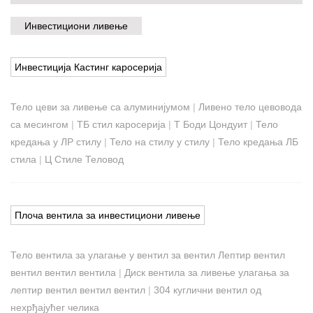
Инвестициони ливење
Инвестиција Кастинг каросерија
Тело цеви за ливење са алуминијумом
|
Ливено тело цевовода
са месингом
|
ТБ стил каросерија
|
Т Боди Цондуит
|
Тело
кредања у ЛР стилу
|
Тело на стилу у стилу
|
Тело кредања ЛБ
стила
|
Ц Стиле Теловод
Плоча вентила за инвестициони ливење
Тело вентила за улагање у вентил за вентил Лептир вентил
вентил вентил вентила
|
Диск вентила за ливење улагања за
лептир вентил вентил вентил
|
304 куглични вентил од
нехрђајућег челика