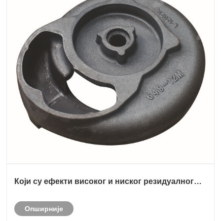
Који су ефекти високог и ниског резидуалног
магнезијума на прекомерни пречник графита и
дефекте цветања графита у дуктилном гвожђу
Опширније