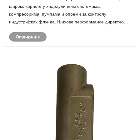
широко користе у хидрауличним системима,
компресорима, пумпама и опреми за контролу
индустријских флуида. Њихове перформансе директно
утичу на ефикасност заптивања, стабилност притиска и
Опширније
укупну поузданост система. Овај чланак даје свеобухватан
п......