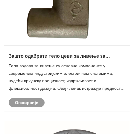
Зашто одабрати тело цеви за ливење за
инвестиционо ливење за индустријску
Тела водова за ливење су основне компоненте у
примену?
савременим индустријским електричним системима,
нудећи врхунску прецизност, издржљивост и
флексибилност дизајна. Овај чланак истражује предности,
примене, материјале и производна разматрања тела цеви
Опширније
за ливење за улагање како би се помогло инжењерима,
ме......