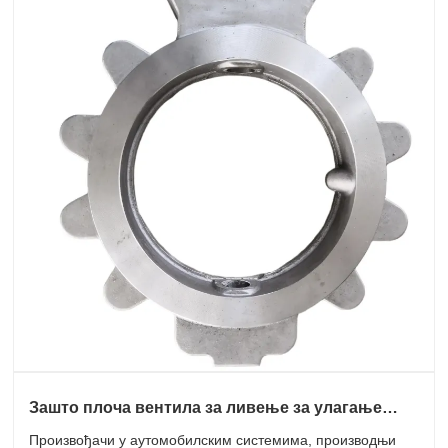
Зашто плоча вентила за ливење за улагање
постаје неопходна за модерне индустријске
Произвођачи у аутомобилским системима, производњи
примене?