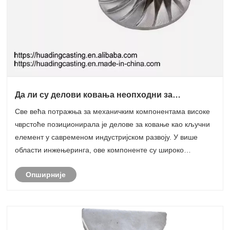
Да ли су делови ковања неопходни за
савремени индустријски развој?
Све већа потражња за механичким компонентама високе
чврстоће позиционирала је делове за ковање као кључни
елемент у савременом индустријском развоју. У више
области инжењеринга, ове компоненте су широко
признате по својој структурној поузданости,
Опширније
прилагодљивости и дуготрајним перформансама у
захтевн......