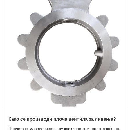
Како се производи плоча вентила за ливење?
Плоче вентила за ливење су критичне компоненте које се