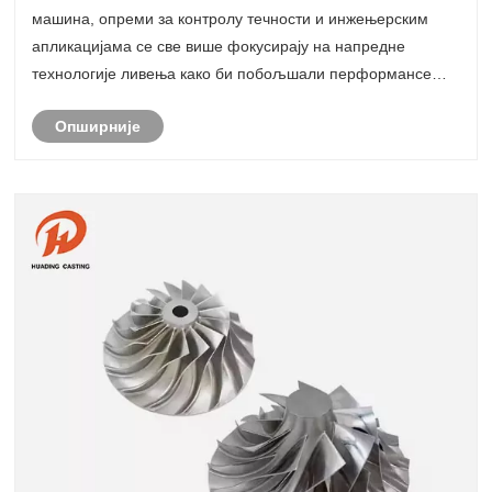
машина, опреми за контролу течности и инжењерским
апликацијама се све више фокусирају на напредне
технологије ливења како би побољшали перформансе
производа и оперативну поузданост. Међу овим
Опширније
решењима, плоча вентила за ливење за улагање је
привукла п......